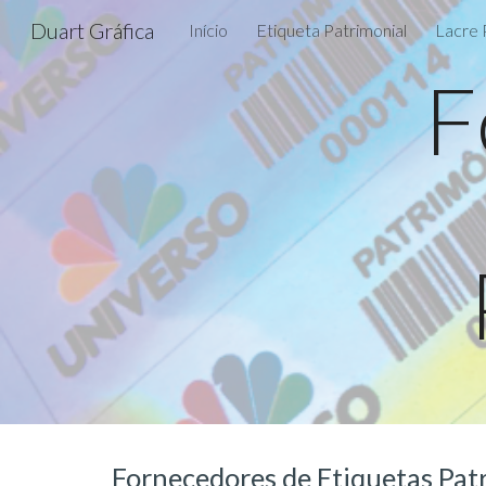
Duart Gráfica
Início
Etiqueta Patrimonial
Lacre 
Sk
F
Fornecedores
de Etiquetas Pat