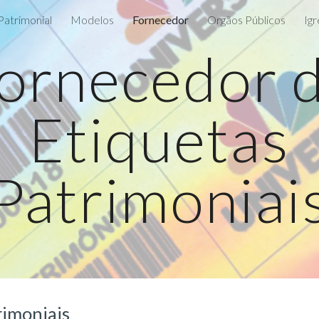
Patrimonial
Modelos
Fornecedor
Orgãos Públicos
Igr
ip to main content
Skip to navigat
ornecedor 
Etiquetas
Patrimoniai
rimoniais