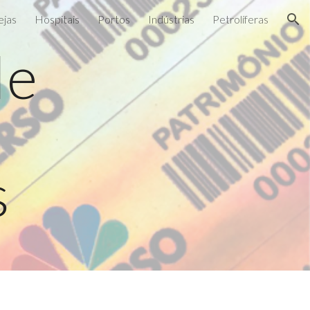
ejas
Hospitais
Portos
Indústrias
Petrolíferas
ion
de
s