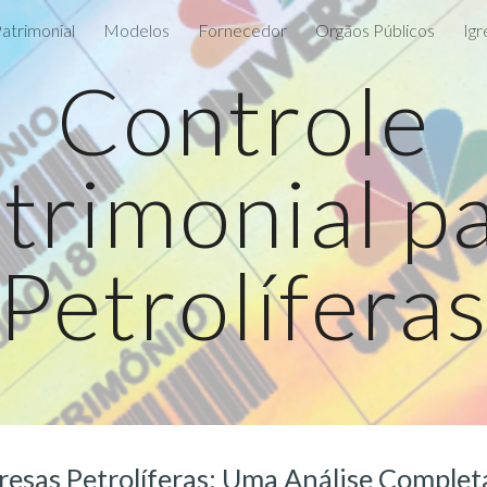
atrimonial
Modelos
Fornecedor
Orgãos Públicos
Igr
ip to main content
Skip to navigat
Controle
trimonial p
Petrolífera
resas Petrolíferas: Uma Análise Complet