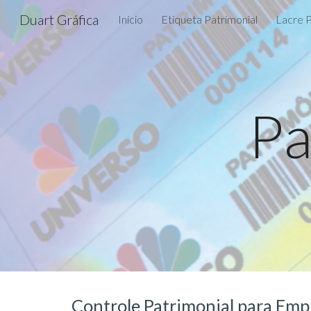
Duart Gráfica
Início
Etiqueta Patrimonial
Lacre P
Sk
Pa
Controle Patrimonial para Emp