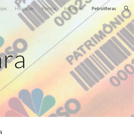
ejas
Hospitais
Portos
Indústrias
Petrolíferas
ion
ara
s
a